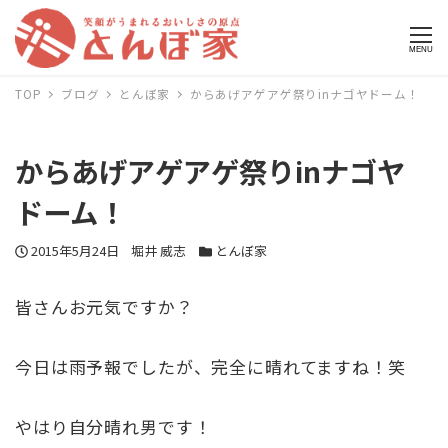
MENU
TOP
ブログ
とんぼ家
からあげアゲアゲ祭りinナゴヤドーム！
からあげアゲアゲ祭りinナゴヤ
ドーム！
投稿日
2015年5月24日
著者
堀井 威志
カテゴリー
とんぼ家
皆さんお元気ですか？
今日は雨予報でしたが、完全に晴れてますね！笑
やはり自分晴れ男です！