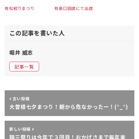
有松絞りまつり
有楽口田店にて出店
この記事を書いた人
堀井 威志
記事一覧
古い投稿
大曽根七夕まつり！朝から危なかったー！(°_°)
新しい投稿
錦三祭りは今年で３回目！おかげさまで毎年楽