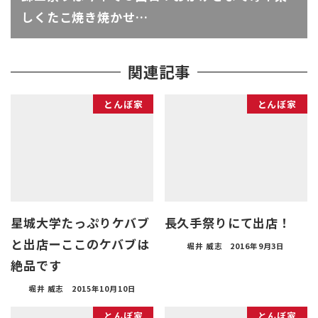
しくたこ焼き焼かせ…
関連記事
とんぼ家
とんぼ家
星城大学たっぷりケバブ
長久手祭りにて出店！
と出店ーここのケバブは
堀井 威志
2016年9月3日
絶品です
堀井 威志
2015年10月10日
とんぼ家
とんぼ家