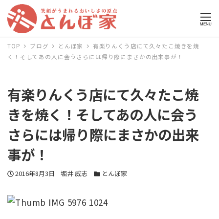
MENU
TOP
ブログ
とんぼ家
有楽りんくう店にて久々たこ焼きを焼
く！そしてあの人に会うさらには帰り際にまさかの出来事が！
有楽りんくう店にて久々たこ焼
きを焼く！そしてあの人に会う
さらには帰り際にまさかの出来
事が！
投稿日
2016年8月3日
著者
堀井 威志
カテゴリー
とんぼ家