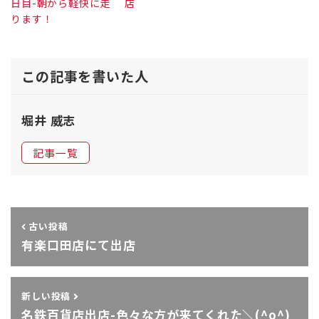
日目-朝から軽快に走
店
ります！
この記事を書いた人
堀井 威志
記事一覧
古い投稿
有楽口田店にて出店
新しい投稿
名鉄百貨店出店-色々な方が来てくれた＼(^o^)