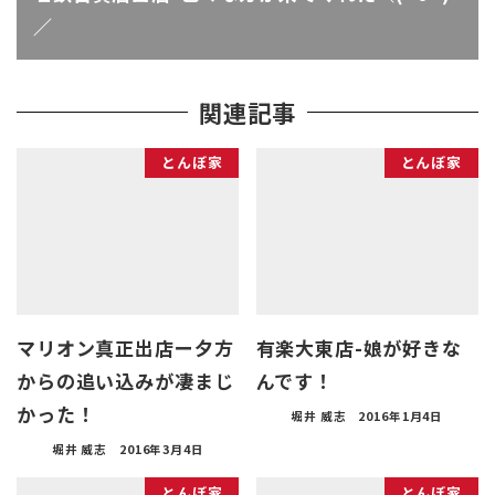
／
関連記事
とんぼ家
とんぼ家
マリオン真正出店ー夕方
有楽大東店-娘が好きな
からの追い込みが凄まじ
んです！
かった！
堀井 威志
2016年1月4日
堀井 威志
2016年3月4日
とんぼ家
とんぼ家